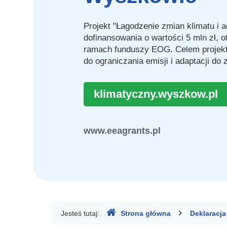
skutków
Projekt "Łagodzenie zmian klimatu i 
w
dofinansowania o wartości 5 mln zł, o
ramach funduszy EOG. Celem projektu
Wyszkowie
do ograniczania emisji i adaptacji do 
klimatyczny.wyszkow.pl
www.eeagrants.pl
Gdzie
Jesteś tutaj:
Strona główna
Deklaracj