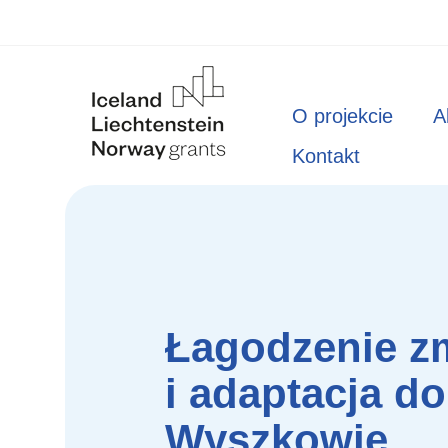
Deklaracja
Ustawienia
strony
dostępności
-
Menu
O projekcie
A
klimatyczny.wyszkow.pl
główne
Kontakt
-
Łagodzenie
zmian
klimatu
i
Łagodzenie zm
adaptacja
i adaptacja d
do
Wyszkowie
ich