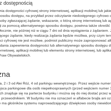
z dostępnością
 dostępności cyfrowej strony internetowej, aplikacji mobilnej lub jak
posobu dostępu, na przykład przez odczytanie niedostępnego cyfrowo d
oby zgłaszającej żądanie, wskazanie, o którą stronę internetową lub ap
i za pomocą alternatywnego sposobu dostępu, powinna także określić do
cznie, nie później niż w ciągu 7 dni od dnia wystąpienia z żądaniem. J
cego żądanie, kiedy realizacja żądania będzie możliwa, przy czym ter
ci cyfrowej nie jest możliwe, podmiot publiczny może zaproponować al
żądania zapewnienia dostępności lub alternatywnego sposobu dostępu d
netowej, aplikacji mobilnej lub elementu strony internetowej, lub apli
Praw Obywatelskich.
zna
ja, 2 i 3 od Alei Róż, 4 od parkingu wewnętrznego. Przez wejście nume
ejsca parkingowe dla osób niepełnosprawnych (przed wejściem numer 1 
ch znajduje się na parterze budynku i można się do niej dostać przez 
przewodnikiem. W budynku nie ma oznaczeń w alfabecie brajla ani o
ie ma głośników systemu naprowadzającego dźwiękowo osoby niewidom