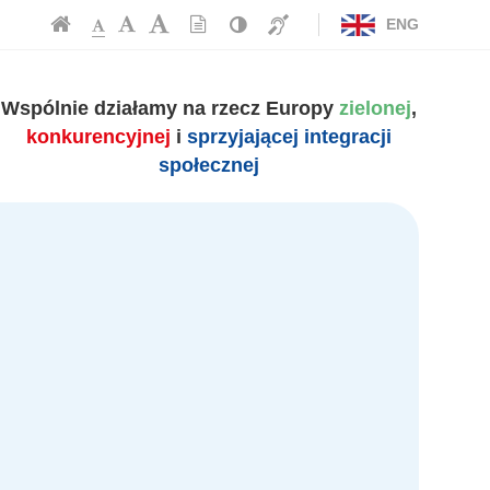
Czcionka,
Strona
-
Informacja
-
Wersja
Kontrast
ENG
-
jej
Czcionka
Czcionka
tekstowa
(włącz/wyłącz)
główna
Czcionka
dla
rozmiar
standardowa
powiększona
niesłyszących
na
duża
stronie:
Wspólnie działamy na rzecz Europy
zielonej
,
konkurencyjnej
i
sprzyjającej integracji
społecznej