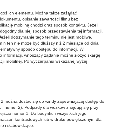
iegoś ich elementu. Można także zażądać
okumentu, opisanie zawartości filmu bez
likację mobilną chodzi oraz sposób kontaktu. Jeżeli
godny dla niej sposób przedstawienia tej informacji.
eżeli dotrzymanie tego terminu nie jest możliwe,
min ten nie może być dłuższy niż 2 miesiące od dnia
ternatywny sposób dostępu do informacji. W
o informacji, wnoszący żądanie możne złożyć skargę
kacji mobilnej. Po wyczerpaniu wskazanej wyżej
r 2 można dostać się do windy zapewniającej dostęp do
i numer 2). Podjazdy dla wózków znajdują się przy
wejście numer 1. Do budynku i wszystkich jego
znaczeń kontrastowych lub w druku powiększonym dla
e i słabowidzące.