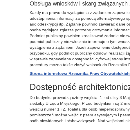
Obsługa wniosków i skarg związanych 
Każdy ma prawo do wystąpienia z żądaniem zapewnienia
udostępnienia informacji za pomocą alternatywnego s
audiodeskrypcji itp. Żądanie powinno zawierać dane os
osoba żądająca zgłasza potrzebę otrzymania informacj
Podmiot publiczny powinien zrealizować żądanie niezwło
podmiot publiczny niezwłocznie informuje o tym wnoszą
wystąpienia z żądaniem. Jeżeli zapewnienie dostępnoś
przypadku, gdy podmiot publiczny odmówi realizacji 
w sprawie zapewniana dostępności cyfrowej strony inter
procedury można także złożyć wniosek do Rzecznika 
Strona internetowa Rzecznika Praw Obywatelskich
Dostępność architektonic
Do budynku prowadzą cztery wejścia: 1. od ulicy 3 Ma
siedziby Urzędu Miejskiego. Przed budynkiem są 2 mi
wejściu numer 1 i 2. Toaleta dla osób niepełnosprawny
pomieszczeń można wejść z psem asystującym i psem 
osób niewidomych i słabowidzących. Nad wejściami n