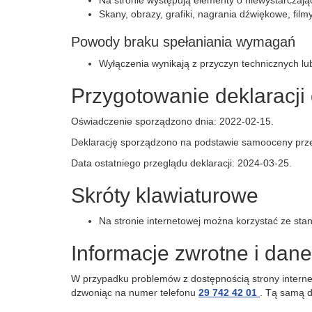
Na stronie występują elementy o niewystarczaj
Skany, obrazy, grafiki, nagrania dźwiękowe, film
Powody braku spełaniania wymagań
Wyłączenia wynikają z przyczyn technicznych lu
Przygotowanie deklaracji
Oświadczenie sporządzono dnia:
2022-02-15
.
Deklarację sporządzono na podstawie samooceny prze
Data ostatniego przeglądu deklaracji:
2024-03-25
.
Skróty klawiaturowe
Na stronie internetowej można korzystać ze st
Informacje zwrotne i dan
W przypadku problemów z dostępnością strony intern
dzwoniąc na numer telefonu
29 742 42 01
. Tą samą d