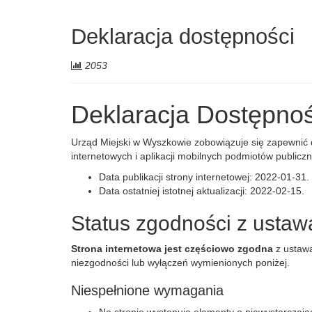
jesteśmy
Deklaracja dostępności
Liczba
2053
odwiedzających:
Deklaracja Dostępnośc
Urząd Miejski w Wyszkowie
zobowiązuje się zapewnić d
internetowych i aplikacji mobilnych podmiotów publi
Data publikacji strony internetowej:
2022-01-31
.
Data ostatniej istotnej aktualizacji:
2022-02-15
.
Status zgodności z ustaw
Strona internetowa jest częściowo zgodna
z ustawą
niezgodności lub wyłączeń wymienionych poniżej.
Niespełnione wymagania